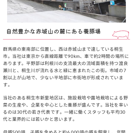
自然豊かな赤城山の麓にある養豚場
群馬県の東南部に位置し、西は赤城山まで達している桐生
市。
当社は東京から直線距離で90km、車で約2時間の場所に
あります。平野部は利根川の支流最大の流域面積を持つ渡良
瀬川と、桐生川が流れる水と緑に恵まれたこの街。市域の7
割以上が山地で、少ない平地部に市街地が形成されていま
す。
当社のある桐生市新里地区は、施設栽培や露地栽培による野
菜の生産や、企業を中心とした養豚が盛んです。当社を率い
るのは30代の若き代表です。一緒に働くスタッフも平均30
代と業界的には若いかと思います。
母豚500頭、子豚を含めると約6,000頭の豚を飼育し、年間